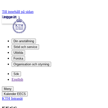
Till innehåll på sidan
Logga in
Intranät
Din anställning
Stöd och service
Utbilda
Forska
Organisation och styrning
Sök
English
Meny
Kalender EECS
KTH Intranät