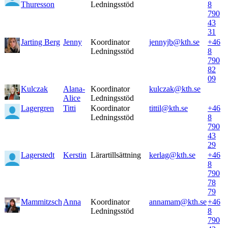
Thuresson
Ledningsstöd
8
790
43
31
Jarting Berg
Jenny
Koordinator
jennyjb@kth.se
+46
Ledningsstöd
8
790
82
09
Kulczak
Alana-
Koordinator
kulczak@kth.se
Alice
Ledningsstöd
Lagergren
Titti
Koordinator
tittil@kth.se
+46
Ledningsstöd
8
790
43
29
Lagerstedt
Kerstin
Lärartillsättning
kerlag@kth.se
+46
8
790
78
79
Mammitzsch
Anna
Koordinator
annamam@kth.se
+46
Ledningsstöd
8
790