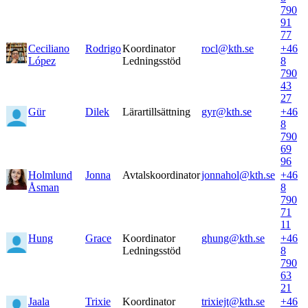
790
91
77
Ceciliano
Rodrigo
Koordinator
rocl@kth.se
+46
López
Ledningsstöd
8
790
43
27
Gür
Dilek
Lärartillsättning
gyr@kth.se
+46
8
790
69
96
Holmlund
Jonna
Avtalskoordinator
jonnahol@kth.se
+46
Åsman
8
790
71
11
Hung
Grace
Koordinator
ghung@kth.se
+46
Ledningsstöd
8
790
63
21
Jaala
Trixie
Koordinator
trixiejt@kth.se
+46