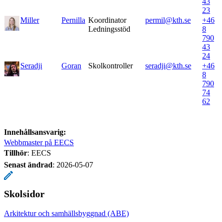
43
23
Miller
Pernilla
Koordinator
permil@kth.se
+46
Ledningsstöd
8
790
43
24
Seradji
Goran
Skolkontroller
seradji@kth.se
+46
8
790
74
62
Innehållsansvarig:
Webbmaster på EECS
Tillhör
: EECS
Senast ändrad
:
2026-05-07
Skolsidor
Arkitektur och samhällsbyggnad (ABE)