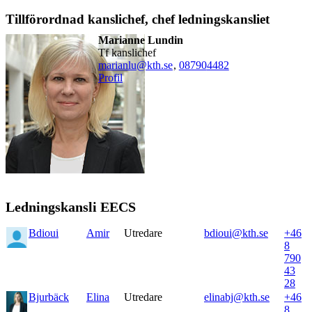
Tillförordnad kanslichef, chef ledningskansliet
Marianne Lundin
tf kanslichef
marianlu@kth.se
,
08790
4482
Profil
Ledningskansli EECS
Bdioui
Amir
Utredare
bdioui@kth.se
+46
8
790
43
28
Bjurbäck
Elina
Utredare
elinabj@kth.se
+46
8