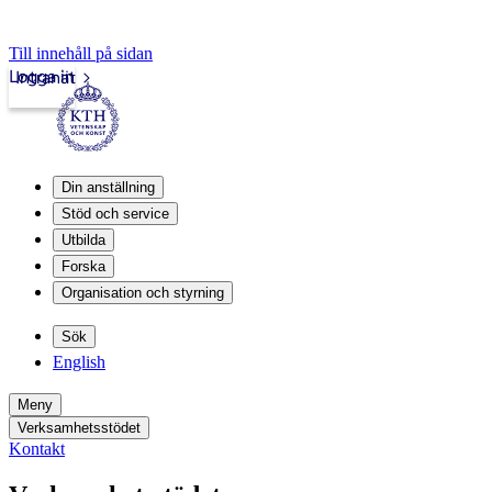
Till innehåll på sidan
Logga in
Intranät
Din anställning
Stöd och service
Utbilda
Forska
Organisation och styrning
Sök
English
Meny
Verksamhetsstödet
Kontakt