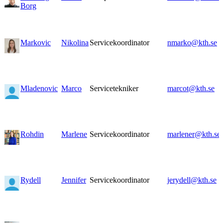
Borg
Markovic
Nikolina
Servicekoordinator
nmarko@kth.se
Mladenovic
Marco
Servicetekniker
marcot@kth.se
Rohdin
Marlene
Servicekoordinator
marlener@kth.se
Rydell
Jennifer
Servicekoordinator
jerydell@kth.se