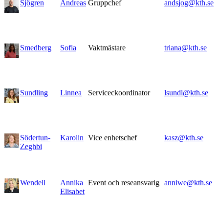
Sjögren
Andreas
Gruppchef
andsjog@kth.se
Smedberg
Sofia
Vaktmästare
triana@kth.se
Sundling
Linnea
Serviceckoordinator
lsundl@kth.se
Södertun-
Karolin
Vice enhetschef
kasz@kth.se
Zeghbi
Wendell
Annika
Event och reseansvarig
anniwe@kth.se
Elisabet