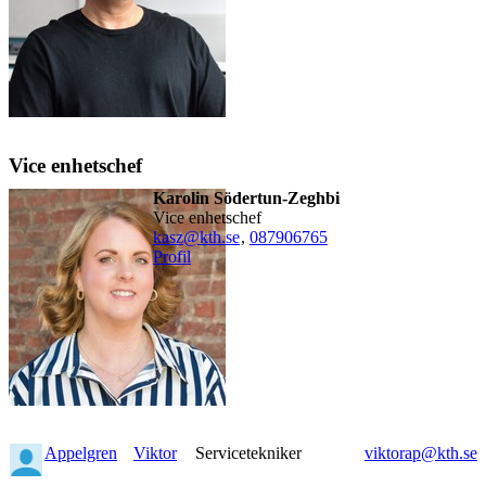
Vice enhetschef
Karolin Södertun-Zeghbi
vice enhetschef
kasz@kth.se
,
08790
6765
Profil
Appelgren
Viktor
Servicetekniker
viktorap@kth.se