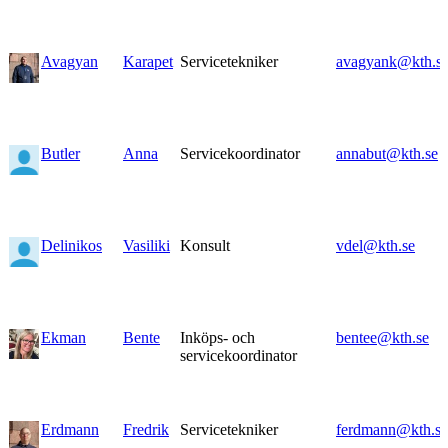
Avagyan
Karapet
Servicetekniker
avagyank@kth.s
Butler
Anna
Servicekoordinator
annabut@kth.se
Delinikos
Vasiliki
Konsult
vdel@kth.se
Ekman
Bente
Inköps- och
bentee@kth.se
servicekoordinator
Erdmann
Fredrik
Servicetekniker
ferdmann@kth.se