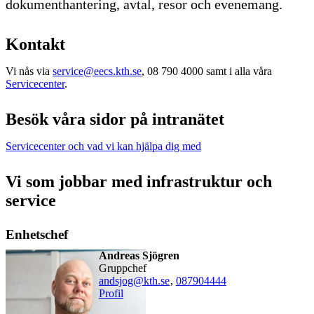
dokumenthantering, avtal, resor och evenemang.
Kontakt
Vi nås via
service@eecs.kth.se
, 08 790 4000 samt i alla våra
Servicecenter
.
Besök våra sidor på intranätet
Servicecenter och vad vi kan hjälpa dig med
Vi som jobbar med infrastruktur och
service
Enhetschef
Andreas Sjögren
gruppchef
andsjog@kth.se
,
08790
4444
Profil