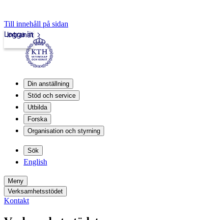
Till innehåll på sidan
Logga in
Intranät
Din anställning
Stöd och service
Utbilda
Forska
Organisation och styrning
Sök
English
Meny
Verksamhetsstödet
Kontakt