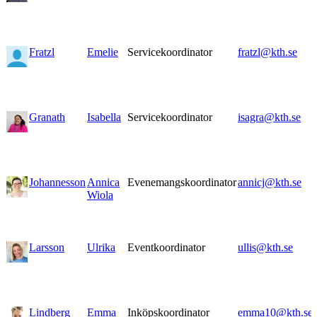
Fratzl
Emelie
Servicekoordinator
fratzl@kth.se
Granath
Isabella
Servicekoordinator
isagra@kth.se
Johannesson
Annica
Evenemangskoordinator
annicj@kth.se
Wiola
Larsson
Ulrika
Eventkoordinator
ullis@kth.se
Lindberg
Emma
Inköpskoordinator
emma10@kth.se