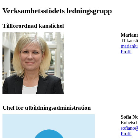
Verksamhetsstödets ledningsgrupp
Tillförordnad kanslichef
Marian
tf kansl
marianl
Profil
Chef för utbildningsadministration
Sofia N
enhetsc
sofiano@
Profil