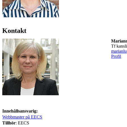
Kontakt
Marian
tf kansl
marianl
Profil
Innehållsansvarig:
Webbmaster på EECS
Tillhör
: EECS