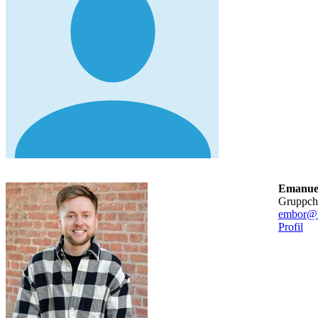
Emanue
gruppch
embor@k
Profil