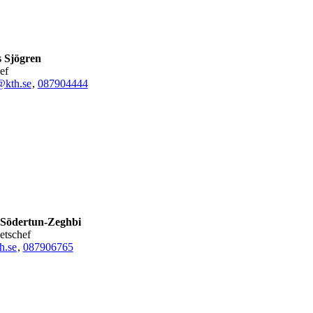
 Sjögren
ef
@kth.se
,
08790
4444
 Södertun-Zeghbi
hetschef
h.se
,
08790
6765