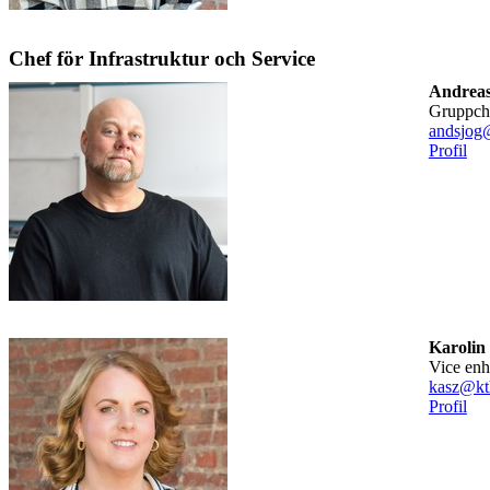
Chef för Infrastruktur och Service
Andreas
gruppch
andsjog
Profil
Karolin
vice en
kasz@kt
Profil