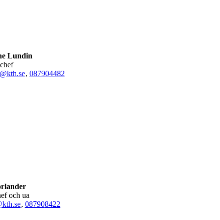
ne Lundin
ichef
u@kth.se
,
08790
4482
orlander
hef och ua
kth.se
,
08790
8422