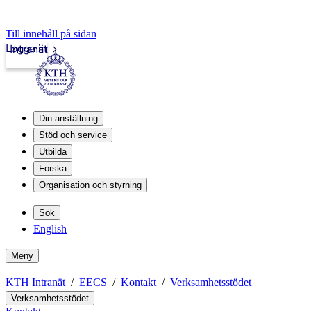
Till innehåll på sidan
Logga in
Intranät
Din anställning
Stöd och service
Utbilda
Forska
Organisation och styrning
Sök
English
Meny
KTH Intranät
EECS
Kontakt
Verksamhetsstödet
Verksamhetsstödet