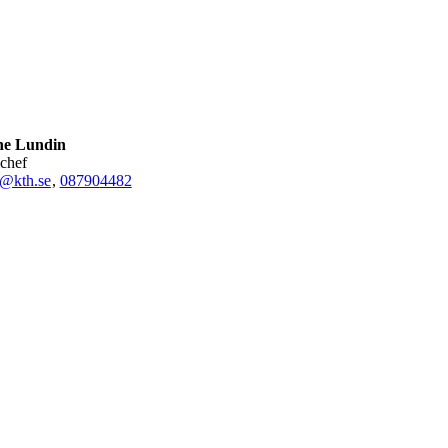
ne Lundin
ichef
u@kth.se
,
08790
4482