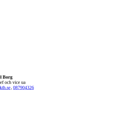
l Borg
ef och vice ua
th.se
,
08790
4326