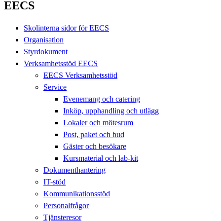
EECS
Skolinterna sidor för EECS
Organisation
Styrdokument
Verksamhetsstöd EECS
EECS Verksamhetsstöd
Service
Evenemang och catering
Inköp, upphandling och utlägg
Lokaler och mötesrum
Post, paket och bud
Gäster och besökare
Kursmaterial och lab-kit
Dokumenthantering
IT-stöd
Kommunikationsstöd
Personalfrågor
Tjänsteresor