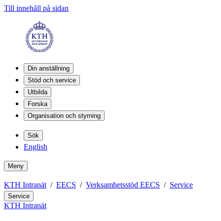
Till innehåll på sidan
Din anställning
Stöd och service
Utbilda
Forska
Organisation och styrning
Sök
English
Meny
KTH Intranät
EECS
Verksamhetsstöd EECS
Service
Service
KTH Intranät