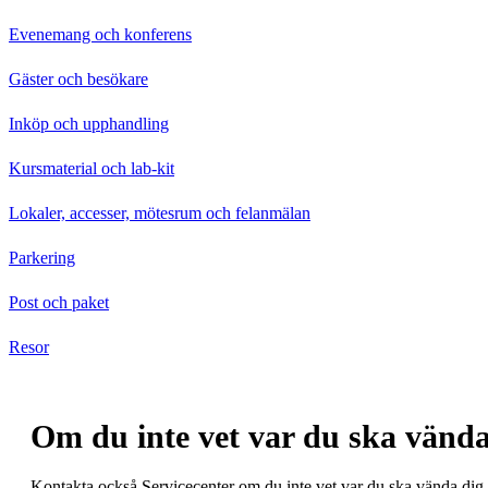
Evenemang och konferens
Gäster och besökare
Inköp och upphandling
Kursmaterial och lab-kit
Lokaler, accesser, mötesrum och felanmälan
Parkering
Post och paket
Resor
Om du inte vet var du ska vända
Kontakta också Servicecenter om du inte vet var du ska vända dig s