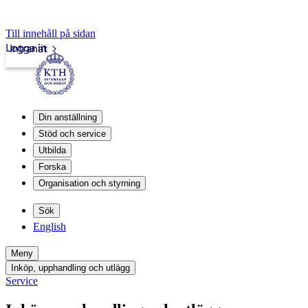
Till innehåll på sidan
Logga in
Intranät
Din anställning
Stöd och service
Utbilda
Forska
Organisation och styrning
Sök
English
Meny
Inköp, upphandling och utlägg
Service