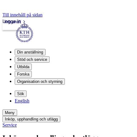
Till innehåll på sidan
Logga in
Intranät
Din anställning
Stöd och service
Utbilda
Forska
Organisation och styrning
Sök
English
Meny
Inköp, upphandling och utlägg
Service