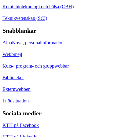
Kemi, bioteknologi och hälsa (CBH)
Teknikvetenskap (SCI)
Snabblänkar
AlbaNova, personalinformation
Webbmejl
Kurs-, program- och gruppwebbar
Biblioteket
Externwebben
I nödsituation
Sociala medier
KTH på Facebook
KTH på LinkedIn