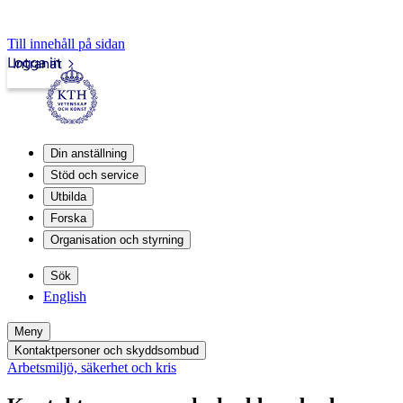
Till innehåll på sidan
Logga in
Intranät
Din anställning
Stöd och service
Utbilda
Forska
Organisation och styrning
Sök
English
Meny
Kontaktpersoner och skyddsombud
Arbetsmiljö, säkerhet och kris