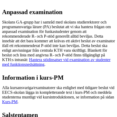
Anpassad examination
Skolans GA-grupp har i samråd med skolans studierektorer och
programansvariga lärare (PA) beslutat att vi ska hantera frågan om
anpassad examination för funkastudenter genom att
rekommenderade R- och P-stöd generellt alltid beviljas. Detta
innebär att det bara kommer att krävas ett aktivt beslut av examinator
ifall ett rekommenderat P-stöd inte kan beviljas. Detta beslut ska
enligt anvisningar från centrala KTH vara skriftligt. Blankett för
beslut och lista med angivna R- och P-stöd finns tillgängligt på
KTH:s intranät:
Hantera stödinsatser vid examination av studenter
med funktionsnedsättning
.
Information i kurs-PM
Alla kursansvariga/examinatorer ska enlighet med tidigare beslut vid
EECS-skolan lägga in kompletterande text i kurs-PM och meddela
studenterna muntligt vid kursintroduktionen, se information på sidan
Kurs-PM
.
Salstentamen