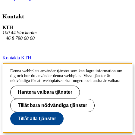
Kontakt
KTH
100 44 Stockholm
+46 8 790 60 00
Kontakta KTH
Jobba på KTH
Denna webbplats använder tjänster som kan lagra information om
dig och hur du använder denna webbplats. Vissa tjänster är
Press och media
nödvändiga för att webbplatsen ska fungera och andra är valbara.
Faktura och betalning KTH
Hantera valbara tjänster
Om KTH:s webbplatser
Tillåt bara nödvändiga tjänster
Tillgänglighetsredogörelse
Tillåt alla tjänster
Till sidans topp