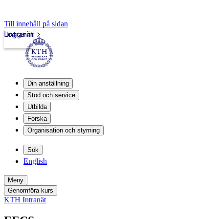
Till innehåll på sidan
Logga in
Intranät
Din anställning
Stöd och service
Utbilda
Forska
Organisation och styrning
Sök
English
Meny
Genomföra kurs
KTH Intranät