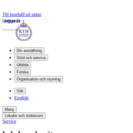
Till innehåll på sidan
Logga in
Intranät
Din anställning
Stöd och service
Utbilda
Forska
Organisation och styrning
Sök
English
Meny
Lokaler och mötesrum
Service