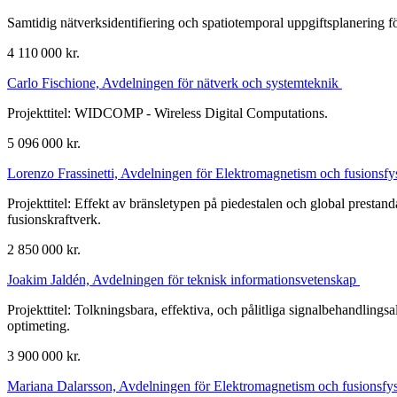
Samtidig nätverksidentifiering och spatiotemporal uppgiftsplanering 
4 110 000 kr.
Carlo Fischione, Avdelningen för nätverk och systemteknik
Projekttitel: WIDCOMP - Wireless Digital Computations.
5 096 000 kr.
Lorenzo Frassinetti, Avdelningen för Elektromagnetism och fusionsf
Projekttitel: Effekt av bränsletypen på piedestalen och global prestan
fusionskraftverk.
2 850 000 kr.
Joakim Jaldén, Avdelningen för teknisk informationsvetenskap
Projekttitel: Tolkningsbara, effektiva, och pålitliga signalbehandlingsa
optimeting.
3 900 000 kr.
Mariana Dalarsson, Avdelningen för Elektromagnetism och fusionsfy