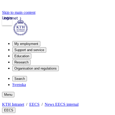
Skip to main content
Login
Intranet
My employment
Support and service
Education
Research
Organisation and regulations
Search
Svenska
Menu
KTH Intranet
EECS
News EECS internal
EECS