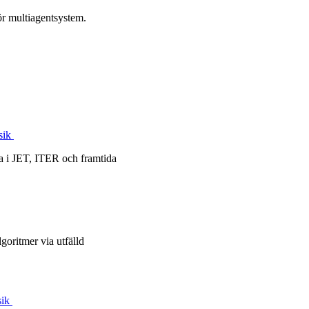
för multiagentsystem.
ysik
da i JET, ITER och framtida
lgoritmer via utfälld
sik