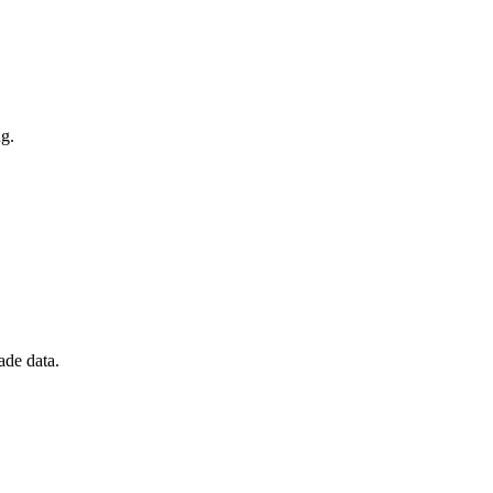
ng.
rade data.