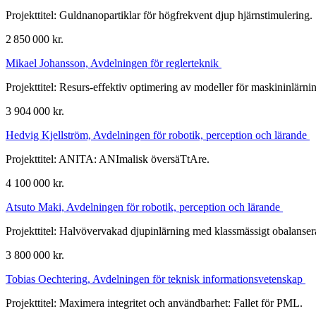
Projekttitel: Guldnanopartiklar för högfrekvent djup hjärnstimulering.
2 850 000 kr.
Mikael Johansson, Avdelningen för reglerteknik
Projekttitel: Resurs-effektiv optimering av modeller för maskininlärni
3 904 000 kr.
Hedvig Kjellström, Avdelningen för robotik, perception och lärande
Projekttitel: ANITA: ANImalisk översäTtAre.
4 100 000 kr.
Atsuto Maki, Avdelningen för robotik, perception och lärande
Projekttitel: Halvövervakad djupinlärning med klassmässigt obalanse
3 800 000 kr.
Tobias Oechtering, Avdelningen för teknisk informationsvetenskap
Projekttitel: Maximera integritet och användbarhet: Fallet för PML.