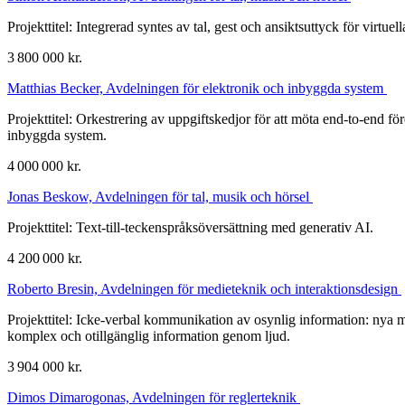
Projekttitel: Integrerad syntes av tal, gest och ansiktsuttyck för virtuel
3 800 000 kr.
Matthias Becker, Avdelningen för elektronik och inbyggda system
Projekttitel: Orkestrering av uppgiftskedjor för att möta end-to-end f
inbyggda system.
4 000 000 kr.
Jonas Beskow, Avdelningen för tal, musik och hörsel
Projekttitel: Text-till-teckenspråksöversättning med generativ AI.
4 200 000 kr.
Roberto Bresin, Avdelningen för medieteknik och interaktionsdesign
Projekttitel: Icke-verbal kommunikation av osynlig information: nya 
komplex och otillgänglig information genom ljud.
3 904 000 kr.
Dimos Dimarogonas, Avdelningen för reglerteknik