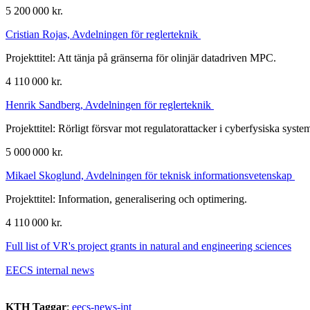
5 200 000 kr.
Cristian Rojas, Avdelningen för reglerteknik
Projekttitel: Att tänja på gränserna för olinjär datadriven MPC.
4 110 000 kr.
Henrik Sandberg, Avdelningen för reglerteknik
Projekttitel: Rörligt försvar mot regulatorattacker i cyberfysiska syste
5 000 000 kr.
Mikael Skoglund, Avdelningen för teknisk informationsvetenskap
Projekttitel: Information, generalisering och optimering.
4 110 000 kr.
Full list of VR's project grants in natural and engineering sciences
EECS internal news
KTH Taggar
:
eecs-news-int