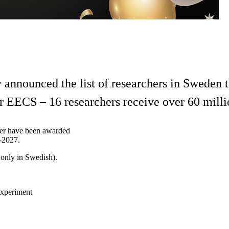
nnounced the list of researchers in Sweden tha
or EECS – 16 researchers receive over 60 mill
er have been awarded
3-2027.
 only in Swedish).
experiment