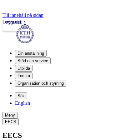
Till innehåll på sidan
Logga in
Intranät
Din anställning
Stöd och service
Utbilda
Forska
Organisation och styrning
Sök
English
Meny
EECS
EECS