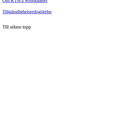
Om KTH:s webbplatser
Tillgänglighetsredogörelse
Till sidans topp