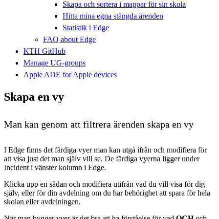
Skapa och sortera i mappar för sin skola
Hitta mina egna stängda ärenden
Statistik i Edge
FAQ about Edge
KTH GitHub
Manage UG-groups
Apple ADE for Apple devices
Skapa en vy
Man kan genom att filtrera ärenden skapa en vy
I Edge finns det färdiga vyer man kan utgå ifrån och modifiera för
att visa just det man själv vill se. De färdiga vyerna ligger under
Incident i vänster kolumn i Edge.
Klicka upp en sådan och modifiera utifrån vad du vill visa för dig
själv, eller för din avdelning om du har behörighet att spara för hela
skolan eller avdelningen.
När man bygger vyer är det bra att ha förståelse för vad
OCH
och