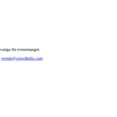
variga för evenemanget.
:
events@crowdhelix.com