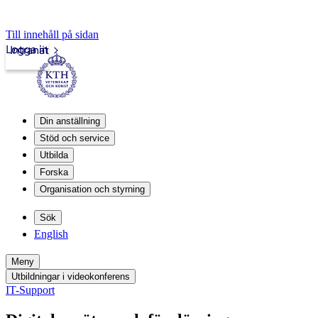
Till innehåll på sidan
Logga in
Intranät
Din anställning
Stöd och service
Utbilda
Forska
Organisation och styrning
Sök
English
Meny
Utbildningar i videokonferens
IT-Support