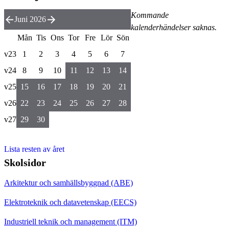
Kommande
Juni 2026
kalenderhändelser saknas.
Mån
Tis
Ons
Tor
Fre
Lör
Sön
v23
1
2
3
4
5
6
7
v24
8
9
10
11
12
13
14
v25
15
16
17
18
19
20
21
v26
22
23
24
25
26
27
28
v27
29
30
Lista resten av året
Skolsidor
Arkitektur och samhällsbyggnad (ABE)
Elektroteknik och datavetenskap (EECS)
Industriell teknik och management (ITM)