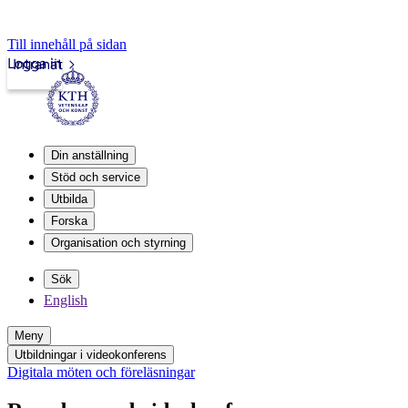
Till innehåll på sidan
Logga in
Intranät
Din anställning
Stöd och service
Utbilda
Forska
Organisation och styrning
Sök
English
Meny
Utbildningar i videokonferens
Digitala möten och föreläsningar