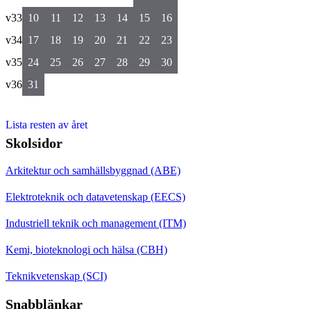
v33
10
11
12
13
14
15
16
v34
17
18
19
20
21
22
23
v35
24
25
26
27
28
29
30
v36
31
Lista resten av året
Skolsidor
Arkitektur och samhällsbyggnad (ABE)
Elektroteknik och datavetenskap (EECS)
Industriell teknik och management (ITM)
Kemi, bioteknologi och hälsa (CBH)
Teknikvetenskap (SCI)
Snabblänkar