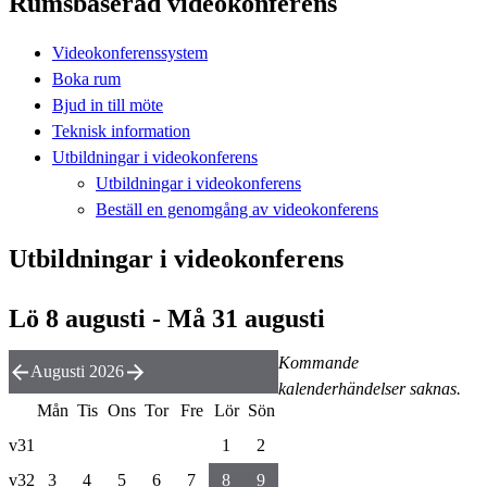
Rumsbaserad videokonferens
Videokonferenssystem
Boka rum
Bjud in till möte
Teknisk information
Utbildningar i videokonferens
Utbildningar i videokonferens
Beställ en genomgång av videokonferens
Utbildningar i videokonferens
Lö 8 augusti - Må 31 augusti
Kommande
Augusti 2026
kalenderhändelser saknas.
Mån
Tis
Ons
Tor
Fre
Lör
Sön
v31
1
2
v32
3
4
5
6
7
8
9