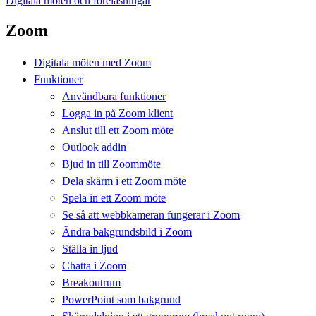
Digitala möten och föreläsningar
Zoom
Digitala möten med Zoom
Funktioner
Användbara funktioner
Logga in på Zoom klient
Anslut till ett Zoom möte
Outlook addin
Bjud in till Zoommöte
Dela skärm i ett Zoom möte
Spela in ett Zoom möte
Se så att webbkameran fungerar i Zoom
Ändra bakgrundsbild i Zoom
Ställa in ljud
Chatta i Zoom
Breakoutrum
PowerPoint som bakgrund