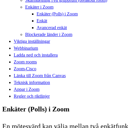
Skärmdelning i ett grupprum (breakout room)
Enkäter i Zoom
Enkäter (Polls) i Zoom
Enkät
Avancerad enkät
Blockerade länder i Zoom
Viktiga inställningar
Webbinarium
Ladda ned och installera
Zoom rooms
Zoom-Cisco
Länka till Zoom från Canvas
Teknisk information
Appar i Zoom
Regler och riktlinjer
Enkäter (Polls) i Zoom
En mötesvärd kan välja mellan två enkätfunkt