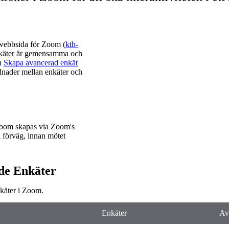
 webbsida för Zoom (
kth-
enkäter är gemensamma och
h
Skapa avancerad enkät
lnader mellan enkäter och
 Zoom skapas via Zoom's
i förväg, innan mötet
de Enkäter
nkäter i Zoom.
Enkäter
Av