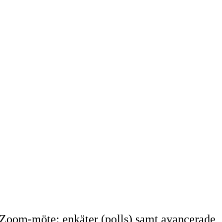
tt Zoom-möte: enkäter (polls) samt avancerade