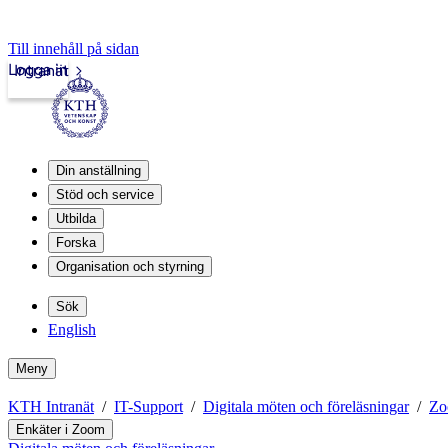
Till innehåll på sidan
Logga in
Intranät
Din anställning
Stöd och service
Utbilda
Forska
Organisation och styrning
Sök
English
Meny
KTH Intranät
IT-Support
Digitala möten och föreläsningar
Zo
Enkäter i Zoom