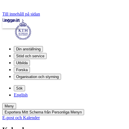
Till innehåll på sidan
Logga in
Intranät
Din anställning
Stöd och service
Utbilda
Forska
Organisation och styrning
Sök
English
Meny
Exportera Mitt Schema från Personliga Menyn
E-post och Kalender