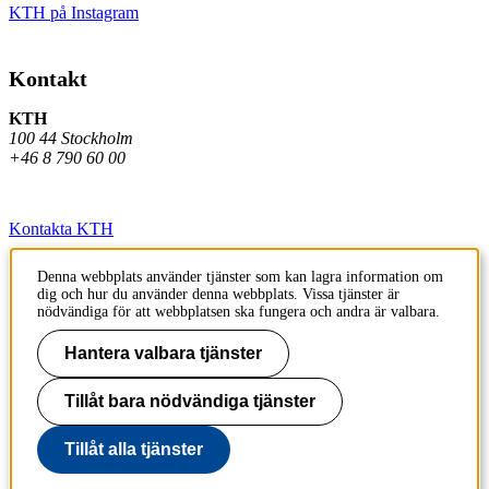
KTH på Instagram
Kontakt
KTH
100 44 Stockholm
+46 8 790 60 00
Kontakta KTH
Jobba på KTH
Denna webbplats använder tjänster som kan lagra information om
dig och hur du använder denna webbplats. Vissa tjänster är
Press och media
nödvändiga för att webbplatsen ska fungera och andra är valbara.
Faktura och betalning KTH
Hantera valbara tjänster
Om KTH:s webbplatser
Tillåt bara nödvändiga tjänster
Tillgänglighetsredogörelse
Tillåt alla tjänster