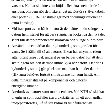
varsamt. Kablar ska inte vara böjda eller sitta snett när de är
anslutna, om dem gör det riskerar det att förstöra själva kabeln
eller porten (USB-C anslutningar med dockningsstationer är
extra känsliga).
Vid transport av en bärbar dator är det bättre att du stänger av
datorn helt i stället för att bara stänga ner locket på den. På det
sättet blir datorkomponenter strömlösa och slitage blir mindre.
Använd inte en bärbar dator på underlag som gör den för
varm. Se i stället till så att datorns fläktar har utrymme (dem
sitter oftast längst bak underst på en bärbar dator) för att dem
ska fungera bra och därmed kunna kyla ner datorn. Det finns
kylunderlag som ej går på el som man kan ha under datorn
(fläktarna behöver fortsatt sitt utrymme hur som helst). Allt
detta minskar slitaget på komponenter och datorns
energikonsumtion.
Återbruk av datorer samt mobila enheter. Vid KTH så skickar
vi enheter som uppfyller återbrukskriterier till ett upphandlat
tredjepartsföretag. På så sätt bidrar vi till hållbarhet av