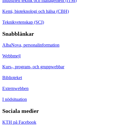
Industriell teknik och management (ITM)
Kemi, bioteknologi och hälsa (CBH)
Teknikvetenskap (SCI)
Snabblänkar
AlbaNova, personalinformation
Webbmejl
Kurs-, program- och gruppwebbar
Biblioteket
Externwebben
I nödsituation
Sociala medier
KTH på Facebook