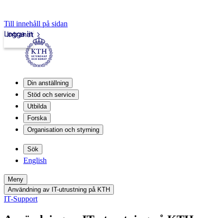
Till innehåll på sidan
Logga in
Intranät
Din anställning
Stöd och service
Utbilda
Forska
Organisation och styrning
Sök
English
Meny
Användning av IT-utrustning på KTH
IT-Support