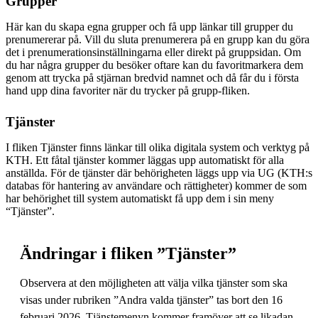
Grupper
Här kan du skapa egna grupper och få upp länkar till grupper du
prenumererar på. Vill du sluta prenumerera på en grupp kan du göra
det i prenumerationsinställningarna eller direkt på gruppsidan. Om
du har några grupper du besöker oftare kan du favoritmarkera dem
genom att trycka på stjärnan bredvid namnet och då får du i första
hand upp dina favoriter när du trycker på grupp-fliken.
Tjänster
I fliken Tjänster finns länkar till olika digitala system och verktyg på
KTH. Ett fåtal tjänster kommer läggas upp automatiskt för alla
anställda. För de tjänster där behörigheten läggs upp via UG (KTH:s
databas för hantering av användare och rättigheter) kommer de som
har behörighet till system automatiskt få upp dem i sin meny
“Tjänster”.
Ändringar i fliken ”Tjänster”
Observera at den möjligheten att välja vilka tjänster som ska
visas under rubriken ”Andra valda tjänster” tas bort den 16
februari 2026. Tjänstemenyn kommer framöver att se likadan