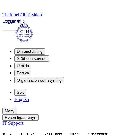
Till innehåll på sidan
Logga in
Intranät
Din anställning
Stöd och service
Utbilda
Forska
Organisation och styrning
Sök
English
Meny
Personliga menyn
IT-Support