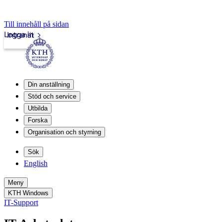
Till innehåll på sidan
Logga in
Intranät
Din anställning
Stöd och service
Utbilda
Forska
Organisation och styrning
Sök
English
Meny
KTH Windows
IT-Support