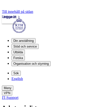
Till innehåll på sidan
Logga in
Intranät
Din anställning
Stöd och service
Utbilda
Forska
Organisation och styrning
Sök
English
Meny
VPN
IT-Support