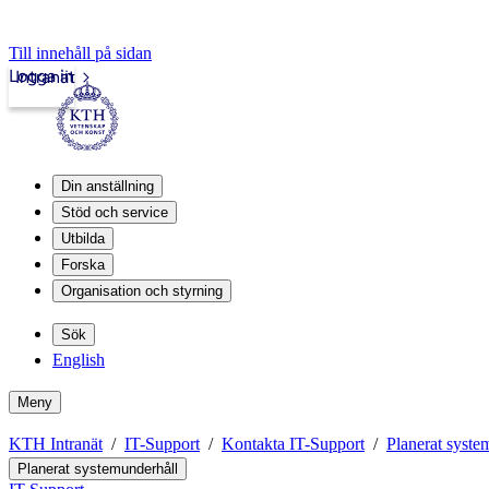
Till innehåll på sidan
Logga in
Intranät
Din anställning
Stöd och service
Utbilda
Forska
Organisation och styrning
Sök
English
Meny
KTH Intranät
IT-Support
Kontakta IT-Support
Planerat syste
Planerat systemunderhåll