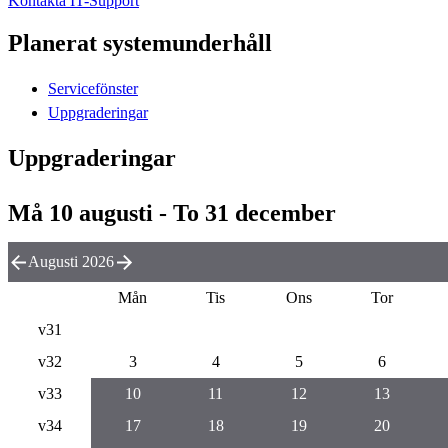
Kontakta IT-Support
Planerat systemunderhåll
Servicefönster
Uppgraderingar
Uppgraderingar
Må 10 augusti - To 31 december
Augusti 2026
Mån
Tis
Ons
Tor
v31
v32
3
4
5
6
v33
10
11
12
13
v34
17
18
19
20