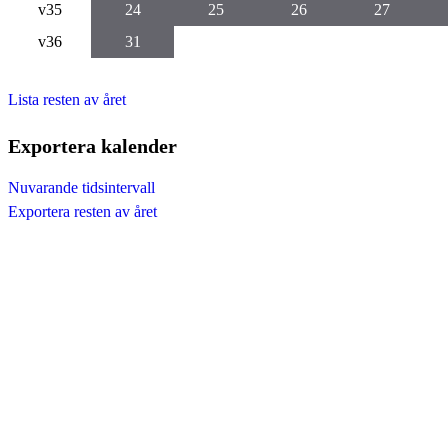
v35
24
25
26
27
v36
31
Lista resten av året
Exportera kalender
Nuvarande tidsintervall
Exportera resten av året