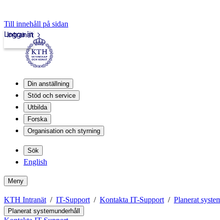
Till innehåll på sidan
Logga in
Intranät
Din anställning
Stöd och service
Utbilda
Forska
Organisation och styrning
Sök
English
Meny
KTH Intranät
IT-Support
Kontakta IT-Support
Planerat syste
Planerat systemunderhåll