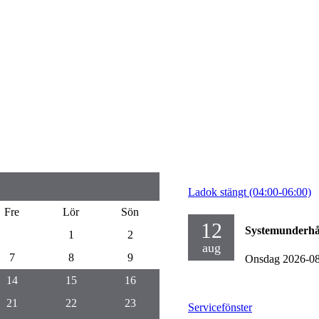
Ladok stängt (04:00-06:00)
Fre
Lör
Sön
12
Systemunderhå
1
2
aug
7
8
9
Onsdag 2026-0
14
15
16
21
22
23
Servicefönster