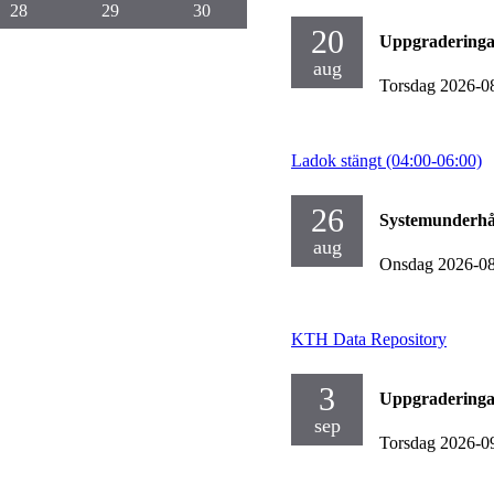
28
29
30
20
Uppgraderinga
aug
Torsdag 2026-0
Ladok stängt (04:00-06:00)
26
Systemunderhå
aug
Onsdag 2026-0
KTH Data Repository
3
Uppgraderinga
sep
Torsdag 2026-0