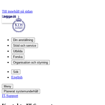
Till innehåll på sidan
Logga in
Intranät
Din anställning
Stöd och service
Utbilda
Forska
Organisation och styrning
Sök
English
Meny
Planerat systemunderhåll
IT-Support