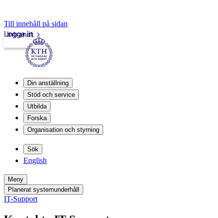
Till innehåll på sidan
Logga in
Intranät
Din anställning
Stöd och service
Utbilda
Forska
Organisation och styrning
Sök
English
Meny
Planerat systemunderhåll
IT-Support