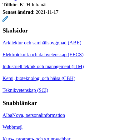
Tillhör
: KTH Intranät
Senast ändrad
:
2021-11-17
Skolsidor
Arkitektur och samhällsbyggnad (ABE)
Elektroteknik och datavetenskap (EECS)
Industriell teknik och management (ITM)
Kemi, bioteknologi och hälsa (CBH)
Teknikvetenskap (SCI)
Snabblänkar
AlbaNova, personalinformation
Webbmejl
Kurs-, program- och gruppwebbar