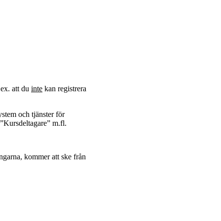
.ex. att du
inte
kan registrera
ystem och tjänster för
n ”Kursdeltagare” m.fl.
ngarna, kommer att ske från