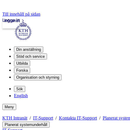
Till innehåll på sidan
Logga in
Intranät
Din anställning
Stöd och service
Utbilda
Forska
Organisation och styrning
Sök
English
Meny
KTH Intranät
IT-Support
Kontakta IT-Support
Planerat syste
Planerat systemunderhåll