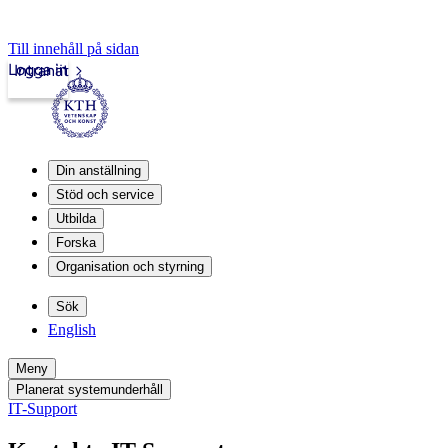
Till innehåll på sidan
Logga in
Intranät
Din anställning
Stöd och service
Utbilda
Forska
Organisation och styrning
Sök
English
Meny
Planerat systemunderhåll
IT-Support