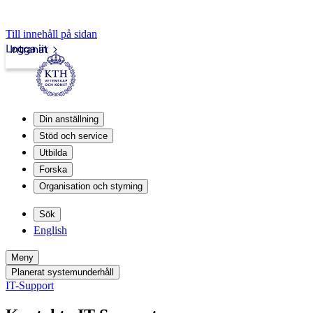
Till innehåll på sidan
Logga in
Intranät
Din anställning
Stöd och service
Utbilda
Forska
Organisation och styrning
Sök
English
Meny
Planerat systemunderhåll
IT-Support