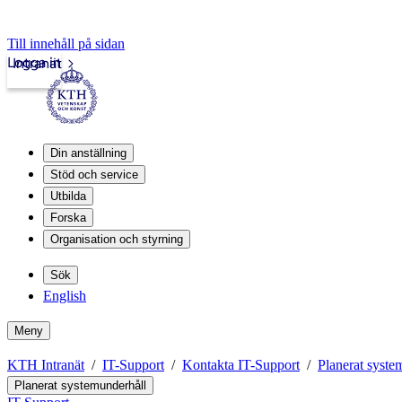
Till innehåll på sidan
Logga in
Intranät
Din anställning
Stöd och service
Utbilda
Forska
Organisation och styrning
Sök
English
Meny
KTH Intranät
IT-Support
Kontakta IT-Support
Planerat syste
Planerat systemunderhåll