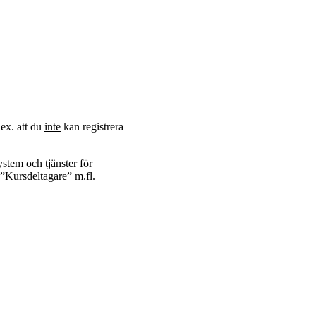
.ex. att du
inte
kan registrera
ystem och tjänster för
n ”Kursdeltagare” m.fl.