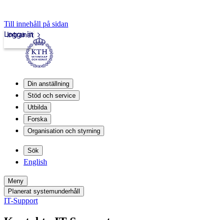
Till innehåll på sidan
Logga in
Intranät
Din anställning
Stöd och service
Utbilda
Forska
Organisation och styrning
Sök
English
Meny
Planerat systemunderhåll
IT-Support