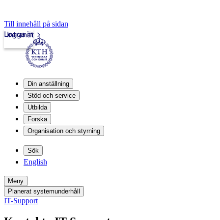
Till innehåll på sidan
Logga in
Intranät
Din anställning
Stöd och service
Utbilda
Forska
Organisation och styrning
Sök
English
Meny
Planerat systemunderhåll
IT-Support