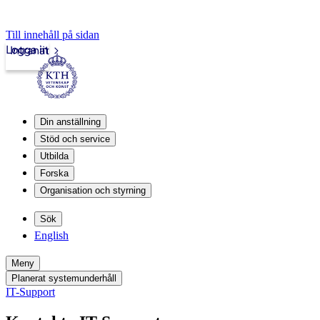
Till innehåll på sidan
Logga in
Intranät
Din anställning
Stöd och service
Utbilda
Forska
Organisation och styrning
Sök
English
Meny
Planerat systemunderhåll
IT-Support