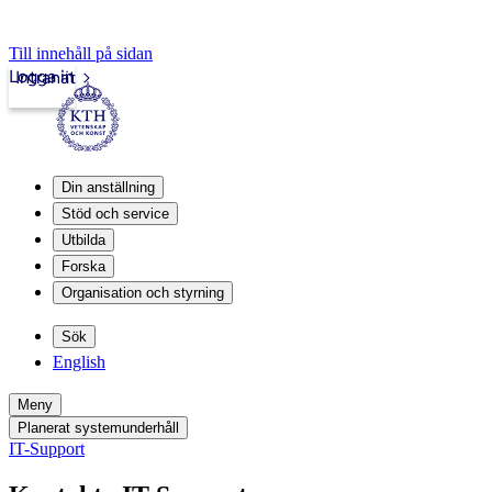
Till innehåll på sidan
Logga in
Intranät
Din anställning
Stöd och service
Utbilda
Forska
Organisation och styrning
Sök
English
Meny
Planerat systemunderhåll
IT-Support