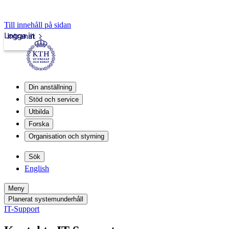
Till innehåll på sidan
Logga in
Intranät
Din anställning
Stöd och service
Utbilda
Forska
Organisation och styrning
Sök
English
Meny
Planerat systemunderhåll
IT-Support