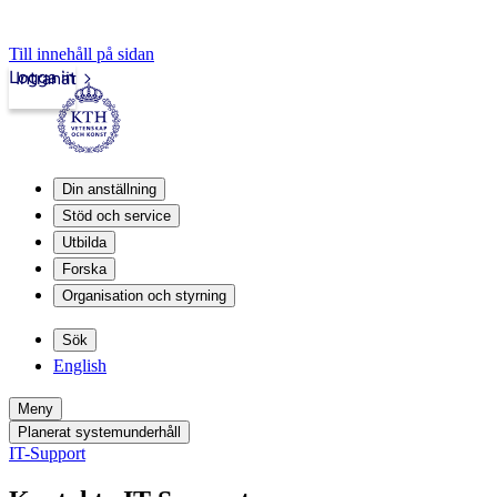
Till innehåll på sidan
Logga in
Intranät
Din anställning
Stöd och service
Utbilda
Forska
Organisation och styrning
Sök
English
Meny
Planerat systemunderhåll
IT-Support