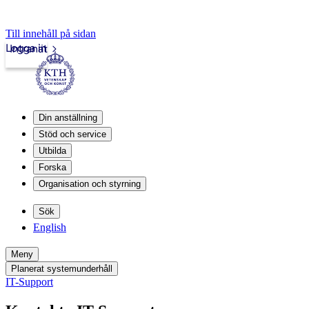
Till innehåll på sidan
Logga in
Intranät
Din anställning
Stöd och service
Utbilda
Forska
Organisation och styrning
Sök
English
Meny
Planerat systemunderhåll
IT-Support