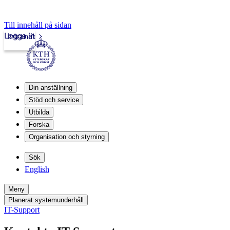
Till innehåll på sidan
Logga in
Intranät
Din anställning
Stöd och service
Utbilda
Forska
Organisation och styrning
Sök
English
Meny
Planerat systemunderhåll
IT-Support