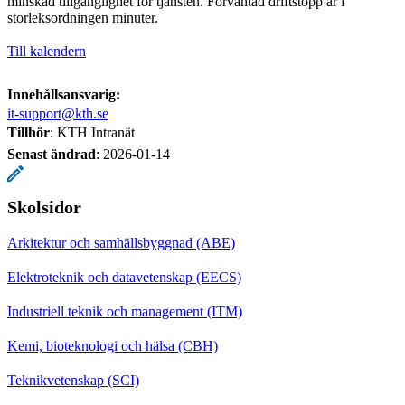
minskad tillgänglighet för tjänsten. Förväntad driftstopp är i
storleksordningen minuter.
Till kalendern
Innehållsansvarig:
it-support@kth.se
Tillhör
: KTH Intranät
Senast ändrad
:
2026-01-14
Skolsidor
Arkitektur och samhällsbyggnad (ABE)
Elektroteknik och datavetenskap (EECS)
Industriell teknik och management (ITM)
Kemi, bioteknologi och hälsa (CBH)
Teknikvetenskap (SCI)