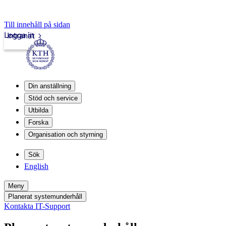
Till innehåll på sidan
Logga in
Intranät
Din anställning
Stöd och service
Utbilda
Forska
Organisation och styrning
Sök
English
Meny
Planerat systemunderhåll
Kontakta IT-Support