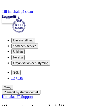
Till innehåll på sidan
Logga in
Intranät
Din anställning
Stöd och service
Utbilda
Forska
Organisation och styrning
Sök
English
Meny
Planerat systemunderhåll
Kontakta IT-Support