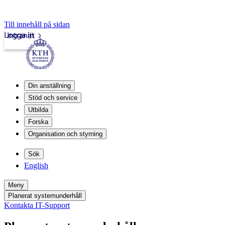
Till innehåll på sidan
Logga in
Intranät
Din anställning
Stöd och service
Utbilda
Forska
Organisation och styrning
Sök
English
Meny
Planerat systemunderhåll
Kontakta IT-Support