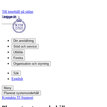
Till innehåll på sidan
Logga in
Intranät
Din anställning
Stöd och service
Utbilda
Forska
Organisation och styrning
Sök
English
Meny
Planerat systemunderhåll
Kontakta IT-Support