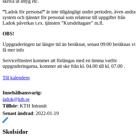
skriva ut intyg etc.
”
Ladok för personal
”
är inte tillgängligt under perioden, även andra
system och tjänster för personal som relaterar till uppgifter från
Ladok påverkas t.ex. tjänsten ”Kursdeltagare” m.fl.
OBS!
Uppgraderingen tar längre tid än beräknat, senast 09:00 beräknas vi
få mer info
Servicefönstret kommer att förlängas med en timma varför
uppgraderingarna, kommer att ske från kl. 04.00 till kl. 07.00 .
Till kalendern
Innehållsansvarig:
ladok@kth.se
Tillhör
: KTH Intranät
Senast ändrad
:
2022-01-19
Skolsidor