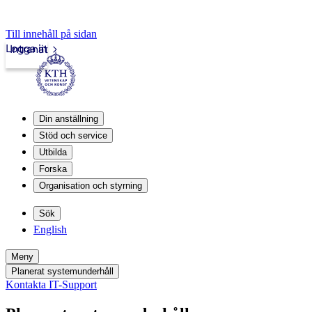
Till innehåll på sidan
Logga in
Intranät
Din anställning
Stöd och service
Utbilda
Forska
Organisation och styrning
Sök
English
Meny
Planerat systemunderhåll
Kontakta IT-Support