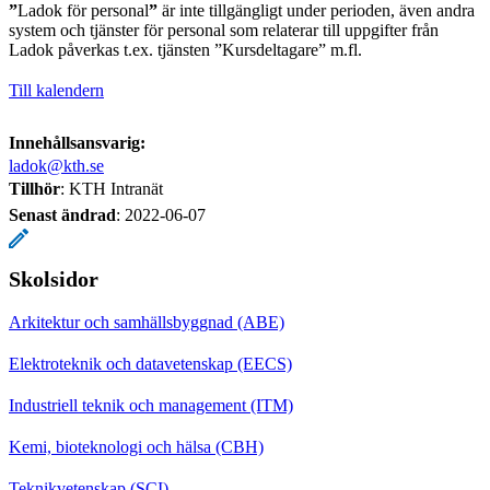
”
Ladok för personal
”
är inte tillgängligt under perioden, även andra
system och tjänster för personal som relaterar till uppgifter från
Ladok påverkas t.ex. tjänsten ”Kursdeltagare” m.fl.
Till kalendern
Innehållsansvarig:
ladok@kth.se
Tillhör
: KTH Intranät
Senast ändrad
:
2022-06-07
Skolsidor
Arkitektur och samhällsbyggnad (ABE)
Elektroteknik och datavetenskap (EECS)
Industriell teknik och management (ITM)
Kemi, bioteknologi och hälsa (CBH)
Teknikvetenskap (SCI)