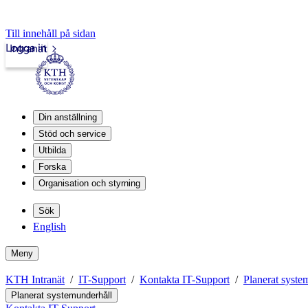
Till innehåll på sidan
Logga in
Intranät
Din anställning
Stöd och service
Utbilda
Forska
Organisation och styrning
Sök
English
Meny
KTH Intranät
IT-Support
Kontakta IT-Support
Planerat syste
Planerat systemunderhåll