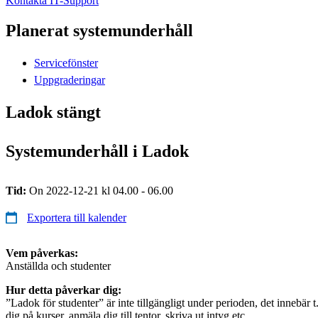
Kontakta IT-Support
Planerat systemunderhåll
Servicefönster
Uppgraderingar
Ladok stängt
Systemunderhåll i Ladok
Tid:
On 2022-12-21 kl 04.00 - 06.00
Exportera till kalender
Vem påverkas:
Anställda och studenter
Hur detta påverkar dig:
”Ladok för studenter” är inte tillgängligt under perioden, det innebär t
dig på kurser, anmäla dig till tentor, skriva ut intyg etc.