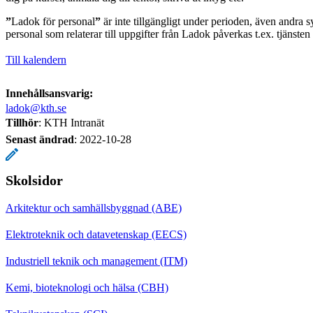
”
Ladok för personal
”
är inte tillgängligt under perioden, även andra s
personal som relaterar till uppgifter från Ladok påverkas t.ex. tjänste
Till kalendern
Innehållsansvarig:
ladok@kth.se
Tillhör
: KTH Intranät
Senast ändrad
:
2022-10-28
Skolsidor
Arkitektur och samhällsbyggnad (ABE)
Elektroteknik och datavetenskap (EECS)
Industriell teknik och management (ITM)
Kemi, bioteknologi och hälsa (CBH)