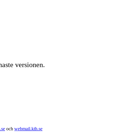
naste versionen.
.se
och
webmail.kth.se