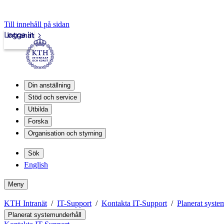
Till innehåll på sidan
Logga in
Intranät
Din anställning
Stöd och service
Utbilda
Forska
Organisation och styrning
Sök
English
Meny
KTH Intranät
IT-Support
Kontakta IT-Support
Planerat syste
Planerat systemunderhåll