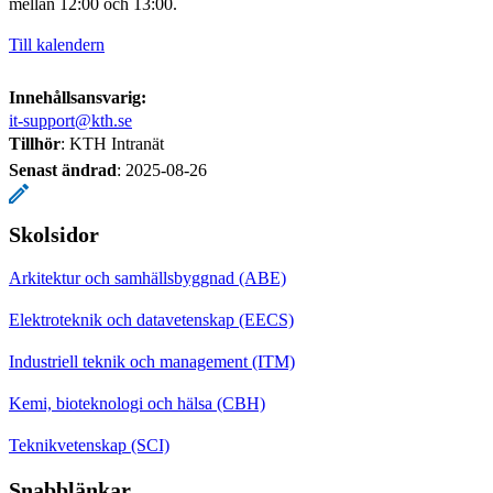
mellan 12:00 och 13:00.
Till kalendern
Innehållsansvarig:
it-support@kth.se
Tillhör
: KTH Intranät
Senast ändrad
:
2025-08-26
Skolsidor
Arkitektur och samhällsbyggnad (ABE)
Elektroteknik och datavetenskap (EECS)
Industriell teknik och management (ITM)
Kemi, bioteknologi och hälsa (CBH)
Teknikvetenskap (SCI)
Snabblänkar