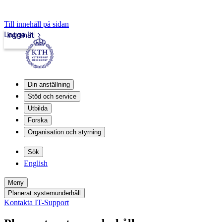
Till innehåll på sidan
Logga in
Intranät
Din anställning
Stöd och service
Utbilda
Forska
Organisation och styrning
Sök
English
Meny
Planerat systemunderhåll
Kontakta IT-Support