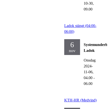
10-30,
09.00
Ladok stängt (04:00-
06:00)
6
Systemunderhå
nov
Ladok
Onsdag
2024-
11-06,
04.00
-
06.00
KTH-HR (Medvind)