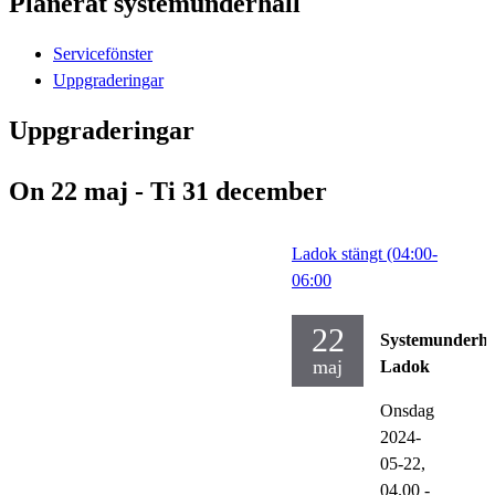
Planerat systemunderhåll
Servicefönster
Uppgraderingar
Uppgraderingar
On 22 maj - Ti 31 december
Ladok stängt (04:00-
06:00
22
Systemunderhå
maj
Ladok
Onsdag
2024-
05-22,
04.00
-