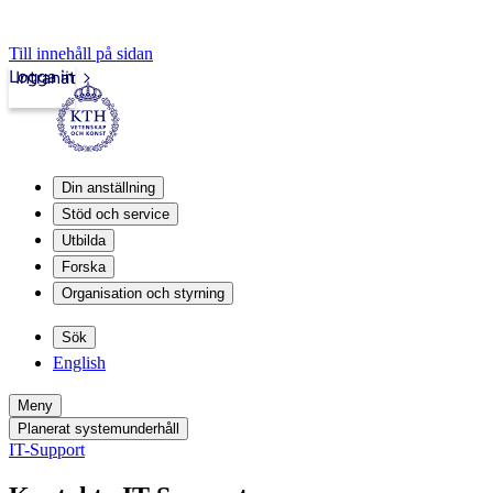
Till innehåll på sidan
Logga in
Intranät
Din anställning
Stöd och service
Utbilda
Forska
Organisation och styrning
Sök
English
Meny
Planerat systemunderhåll
IT-Support