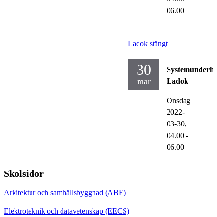
06.00
Ladok stängt
30
Systemunderhå
mar
Ladok
Onsdag
2022-
03-30,
04.00
-
06.00
Skolsidor
Arkitektur och samhällsbyggnad (ABE)
Elektroteknik och datavetenskap (EECS)