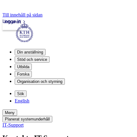
Till innehåll på sidan
Logga in
Intranät
Din anställning
Stöd och service
Utbilda
Forska
Organisation och styrning
Sök
English
Meny
Planerat systemunderhåll
IT-Support