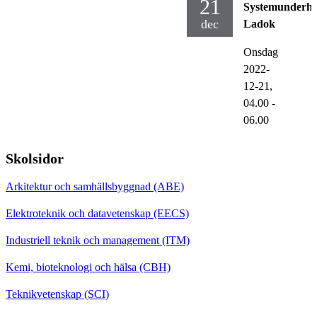
21
Systemunderhå
dec
Ladok
Onsdag
2022-
12-21,
04.00
-
06.00
Skolsidor
Arkitektur och samhällsbyggnad (ABE)
Elektroteknik och datavetenskap (EECS)
Industriell teknik och management (ITM)
Kemi, bioteknologi och hälsa (CBH)
Teknikvetenskap (SCI)