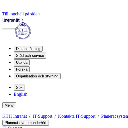
Till innehåll på sidan
Logga in
Intranät
Din anställning
Stöd och service
Utbilda
Forska
Organisation och styrning
Sök
English
Meny
KTH Intranät
IT-Support
Kontakta IT-Support
Planerat syste
Planerat systemunderhåll