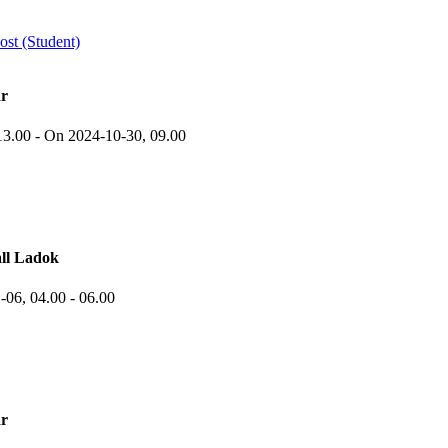
st (Student)
r
13.00
-
On 2024-10-30,
09.00
ll Ladok
1-06,
04.00
- 06.00
r