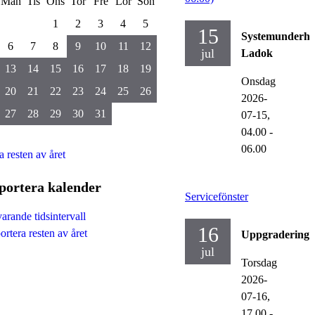
Mån
Tis
Ons
Tor
Fre
Lör
Sön
1
2
3
4
5
15
Systemunderhå
6
7
8
9
10
11
12
jul
Ladok
13
14
15
16
17
18
19
Onsdag
20
21
22
23
24
25
26
2026-
27
28
29
30
31
07-15,
04.00
-
06.00
a resten av året
portera kalender
Servicefönster
arande tidsintervall
16
rtera resten av året
Uppgraderinga
jul
Torsdag
2026-
07-16,
17.00
-