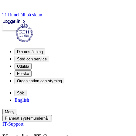
Till innehåll på sidan
Logga in
Intranät
Din anställning
Stöd och service
Utbilda
Forska
Organisation och styrning
Sök
English
Meny
Planerat systemunderhåll
IT-Support