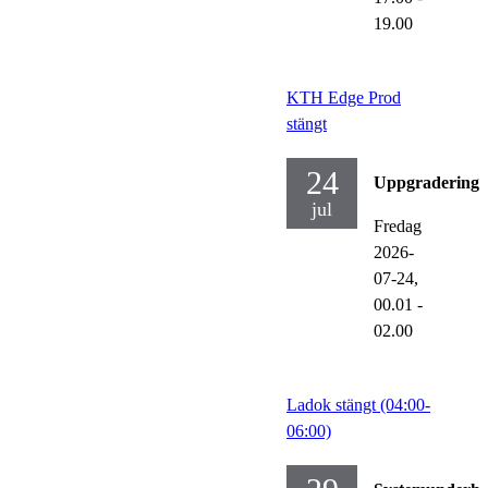
19.00
KTH Edge Prod
stängt
24
Uppgraderinga
jul
Fredag
2026-
07-24,
00.01
-
02.00
Ladok stängt (04:00-
06:00)