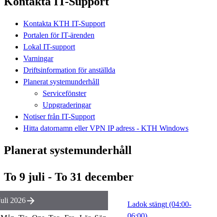
Kontakta IT-Support
Kontakta KTH IT-Support
Portalen för IT-ärenden
Lokal IT-support
Varningar
Driftsinformation för anställda
Planerat systemunderhåll
Servicefönster
Uppgraderingar
Notiser från IT-Support
Hitta datornamn eller VPN IP adress - KTH Windows
Planerat systemunderhåll
To 9 juli - To 31 december
Juli 2026
Ladok stängt (04:00-
06:00)